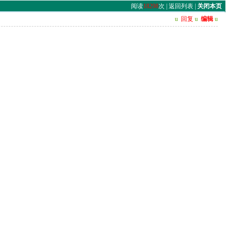
阅读
18298
次 |
返回列表
|
关闭本页
u
回复
u
编辑
u