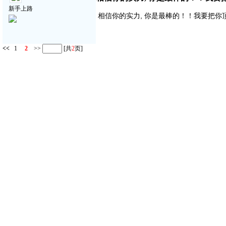
新手上路
相信你的实力, 你是最棒的！！我要把你顶得高
<<
1
2
>>
[共
2
页]