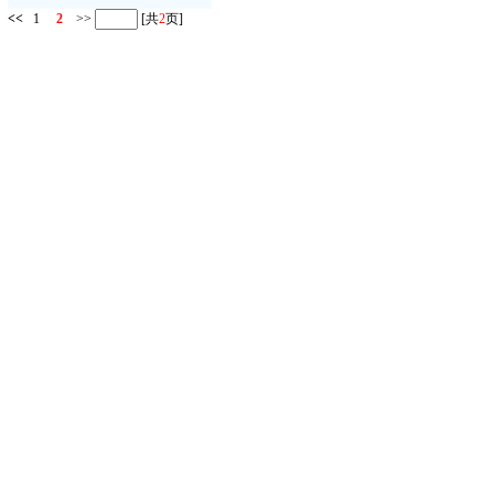
<<
1
2
>>
[共
2
页]