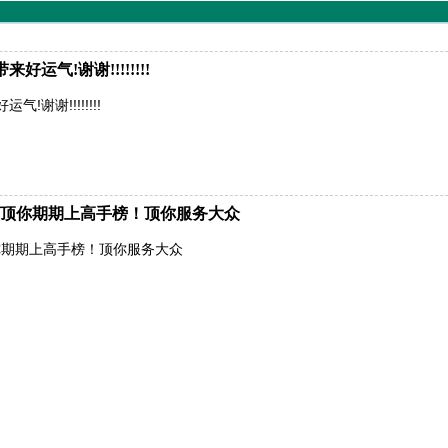
运气!谢谢!!!!!!!!
谢谢!!!!!!!!
顶你期期上高手榜！顶你服务大众
你期期上高手榜！顶你服务大众