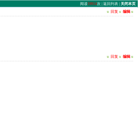
阅读
19914
次 |
返回列表
|
关闭本页
u
回复
u
编辑
u
u
回复
u
编辑
u