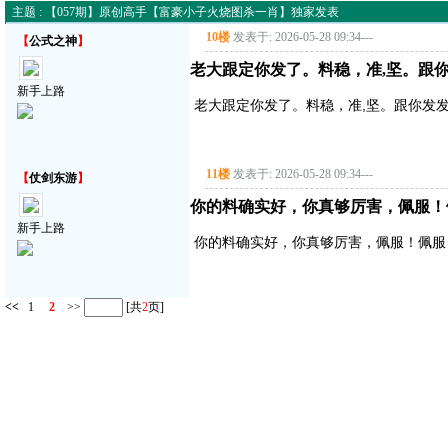
主题 : 【057期】原创高手【富豪小子火烧图杀一肖】独家发表
10楼
发表于: 2026-05-28 09:34
---
【
公式之神
】
老大跟定你发了。料稳，准,坚。跟你
新手上路
老大跟定你发了。料稳，准,坚。跟你发发
11楼
发表于: 2026-05-28 09:34
---
【
仗剑东游
】
你的料确实好，你真够厉害，佩服！
新手上路
你的料确实好，你真够厉害，佩服！佩服
<<
1
2
>>
[共
2
页]