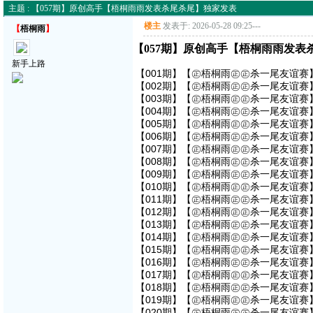
主题 : 【057期】原创高手【梧桐雨雨发表杀尾杀尾】独家发表
楼主
发表于: 2026-05-28 09:25
---
【
梧桐雨
】
【057期】原创高手【梧桐雨雨发表
新手上路
【001期】【㊣梧桐雨㊣㊣杀一尾友谊赛】
【002期】【㊣梧桐雨㊣㊣杀一尾友谊赛】
【003期】【㊣梧桐雨㊣㊣杀一尾友谊赛】
【004期】【㊣梧桐雨㊣㊣杀一尾友谊赛】
【005期】【㊣梧桐雨㊣㊣杀一尾友谊赛】
【006期】【㊣梧桐雨㊣㊣杀一尾友谊赛】
【007期】【㊣梧桐雨㊣㊣杀一尾友谊赛】
【008期】【㊣梧桐雨㊣㊣杀一尾友谊赛】
【009期】【㊣梧桐雨㊣㊣杀一尾友谊赛】
【010期】【㊣梧桐雨㊣㊣杀一尾友谊赛】
【011期】【㊣梧桐雨㊣㊣杀一尾友谊赛】
【012期】【㊣梧桐雨㊣㊣杀一尾友谊赛】
【013期】【㊣梧桐雨㊣㊣杀一尾友谊赛】
【014期】【㊣梧桐雨㊣㊣杀一尾友谊赛】
【015期】【㊣梧桐雨㊣㊣杀一尾友谊赛】
【016期】【㊣梧桐雨㊣㊣杀一尾友谊赛】
【017期】【㊣梧桐雨㊣㊣杀一尾友谊赛】
【018期】【㊣梧桐雨㊣㊣杀一尾友谊赛】
【019期】【㊣梧桐雨㊣㊣杀一尾友谊赛】
【020期】【㊣梧桐雨㊣㊣杀一尾友谊赛】