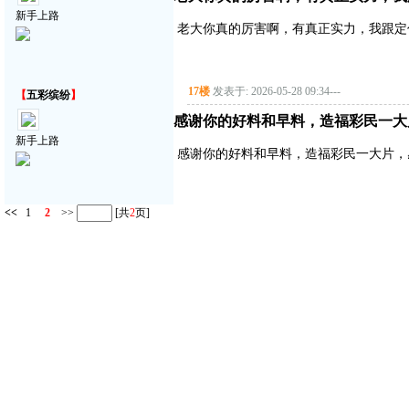
新手上路
老大你真的厉害啊，有真正实力，我跟定
17楼
发表于: 2026-05-28 09:34
---
【
五彩缤纷
】
感谢你的好料和早料，造福彩民一大
新手上路
感谢你的好料和早料，造福彩民一大片，
<<
1
2
>>
[共
2
页]