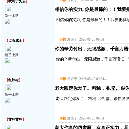
13楼
发表于: 2026-05-28 09:34
---
【
我终于失去
】
相信你的实力, 你是最棒的！！我要把你顶
新手上路
相信你的实力, 你是最棒的！！我要把你顶得高
14楼
发表于: 2026-05-28 09:34
---
【
点石成金
】
你的辛劳付出，无限感激，千言万语
新手上路
你的辛劳付出，无限感激，千言万语汇一
15楼
发表于: 2026-05-28 09:34
---
【
红辣椒
】
老大跟定你发了。料稳，准,坚。跟你
新手上路
老大跟定你发了。料稳，准,坚。跟你发发
16楼
发表于: 2026-05-28 09:34
---
【
艾玛艾玛
】
老大你真的厉害啊，有真正实力，我