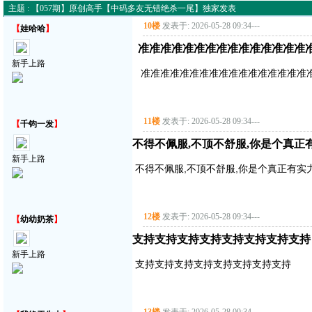
主题 : 【057期】原创高手【中码多友无错绝杀一尾】独家发表
10楼
发表于: 2026-05-28 09:34
---
【
娃哈哈
】
准准准准准准准准准准准准准准准
新手上路
准准准准准准准准准准准准准准准准准
11楼
发表于: 2026-05-28 09:34
---
【
千钧一发
】
不得不佩服,不顶不舒服,你是个真正有实
新手上路
不得不佩服,不顶不舒服,你是个真正有实力的
12楼
发表于: 2026-05-28 09:34
---
【
幼幼奶茶
】
支持支持支持支持支持支持支持支持
新手上路
支持支持支持支持支持支持支持支持