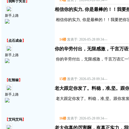
13楼
发表于: 2026-05-28 09:34
---
【
我终于失去
】
相信你的实力, 你是最棒的！！我要把你顶
新手上路
相信你的实力, 你是最棒的！！我要把你顶得高
14楼
发表于: 2026-05-28 09:34
---
【
点石成金
】
你的辛劳付出，无限感激，千言万语
新手上路
你的辛劳付出，无限感激，千言万语汇一
15楼
发表于: 2026-05-28 09:34
---
【
红辣椒
】
老大跟定你发了。料稳，准,坚。跟你
新手上路
老大跟定你发了。料稳，准,坚。跟你发发
16楼
发表于: 2026-05-28 09:34
---
【
艾玛艾玛
】
老大你真的厉害啊，有真正实力，我